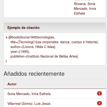
Roxana
;
Soria
Mercado, Irma
Esthela
Ejemplo de citación
s @book{licona1995tecnologias,
title={Tecnolog{\\i}as corporales: danza, cuerpo e historia},
author={Licona, Hilda C Islas},
year={1995},
publisher={Instituto Nacional de Bellas Artes}
}
Añadidos recientemente
Autor
Soria Mercado, Irma Esthela
1
Villarreal Gómez, Luis Jesús
1