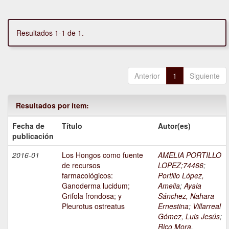
Resultados 1-1 de 1.
Anterior
1
Siguiente
Resultados por ítem:
Fecha de
Título
Autor(es)
publicación
2016-01
Los Hongos como fuente
AMELIA PORTILLO
de recursos
LOPEZ;74466
;
farmacológicos:
Portillo López,
Ganoderma lucidum;
Amelia
;
Ayala
Grifola frondosa; y
Sánchez, Nahara
Pleurotus ostreatus
Ernestina
;
Villarreal
Gómez, Luis Jesús
;
Rico Mora,