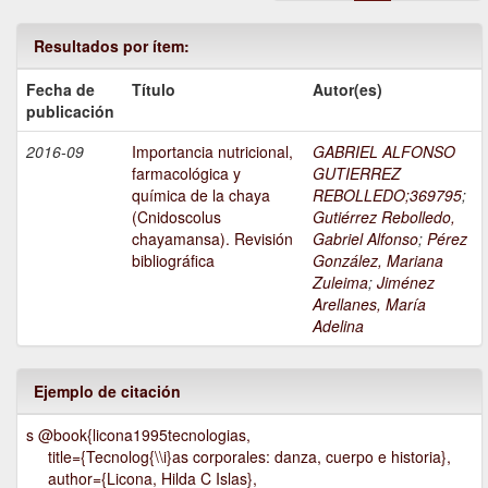
Resultados por ítem:
Fecha de
Título
Autor(es)
publicación
2016-09
Importancia nutricional,
GABRIEL ALFONSO
farmacológica y
GUTIERREZ
química de la chaya
REBOLLEDO;369795
;
(Cnidoscolus
Gutiérrez Rebolledo,
chayamansa). Revisión
Gabriel Alfonso
;
Pérez
bibliográfica
González, Mariana
Zuleima
;
Jiménez
Arellanes, María
Adelina
Ejemplo de citación
s @book{licona1995tecnologias,
title={Tecnolog{\\i}as corporales: danza, cuerpo e historia},
author={Licona, Hilda C Islas},