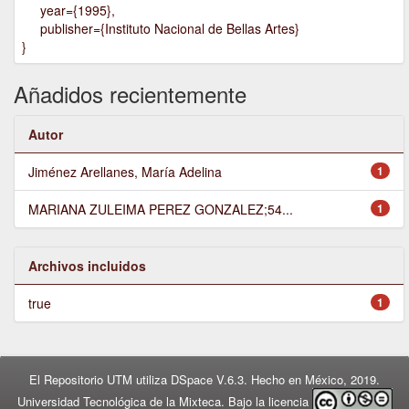
year={1995},
publisher={Instituto Nacional de Bellas Artes}
}
Añadidos recientemente
Autor
Jiménez Arellanes, María Adelina
1
MARIANA ZULEIMA PEREZ GONZALEZ;54...
1
Archivos incluidos
true
1
El Repositorio UTM utiliza DSpace V.6.3. Hecho en México, 2019.
Universidad Tecnológica de la Mixteca. Bajo la licencia