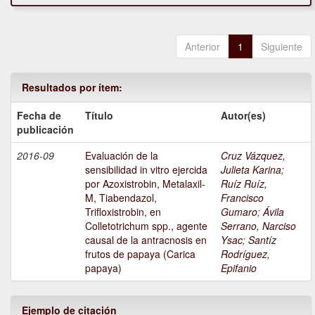
Anterior
1
Siguiente
Resultados por ítem:
Fecha de
Título
Autor(es)
publicación
2016-09
Evaluación de la
Cruz Vázquez,
sensibilidad in vitro ejercida
Julieta Karina
;
por Azoxistrobin, Metalaxil-
Ruíz Ruíz,
M, Tiabendazol,
Francisco
Trifloxistrobin, en
Gumaro
;
Ávila
Colletotrichum spp., agente
Serrano, Narciso
causal de la antracnosis en
Ysac
;
Santíz
frutos de papaya (Carica
Rodríguez,
papaya)
Epifanio
Ejemplo de citación