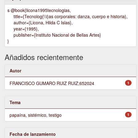
s @book{licona1995tecnologias,
title={Tecnolog{\\i}as corporales: danza, cuerpo e historia},
author={Licona, Hilda C Islas},
year={1995},
publisher={Instituto Nacional de Bellas Artes}
}
Añadidos recientemente
Autor
FRANCISCO GUMARO RUIZ RUIZ;652024
1
Tema
papaína, sistémico, testigo
1
Fecha de lanzamiento