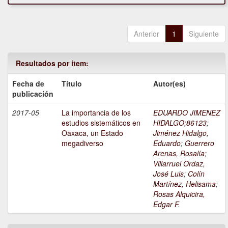
Anterior
1
Siguiente
Resultados por ítem:
Fecha de
Título
Autor(es)
publicación
2017-05
La importancia de los
EDUARDO JIMENEZ
estudios sistemáticos en
HIDALGO;86123
;
Oaxaca, un Estado
Jiménez Hidalgo,
megadiverso
Eduardo
;
Guerrero
Arenas, Rosalía
;
Villarruel Ordaz,
José Luis
;
Colín
Martínez, Helisama
;
Rosas Alquicira,
Edgar F.