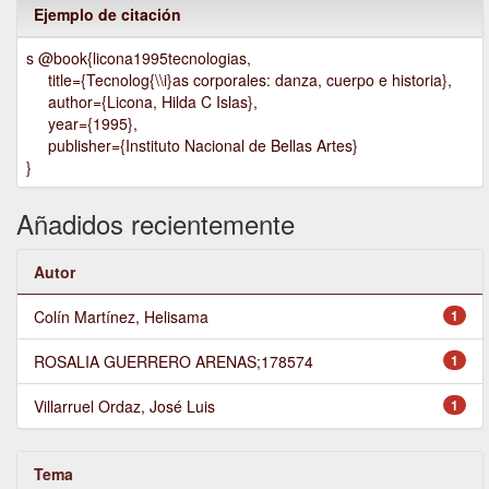
Ejemplo de citación
s @book{licona1995tecnologias,
title={Tecnolog{\\i}as corporales: danza, cuerpo e historia},
author={Licona, Hilda C Islas},
year={1995},
publisher={Instituto Nacional de Bellas Artes}
}
Añadidos recientemente
Autor
Colín Martínez, Helisama
1
ROSALIA GUERRERO ARENAS;178574
1
Villarruel Ordaz, José Luis
1
Tema