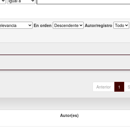
En orden
Autor/registro
Anterior
1
S
Autor(es)