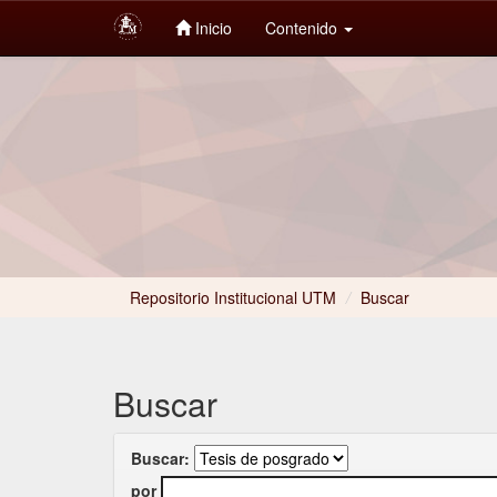
Inicio
Contenido
Skip
navigation
Repositorio Institucional UTM
/
Buscar
Buscar
Buscar:
por