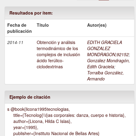
Resultados por ítem:
Fecha de
Título
Autor(es)
publicación
2014-11
Obtención y análisis
EDITH GRACIELA
termodinámico de los
GONZALEZ
complejos de inclusión
MONDRAGON;92152
;
ácido ferúlico-
González Mondragón,
ciclodextrinas
Edith Graciela
;
Torralba González,
Armando
Ejemplo de citación
s @book{licona1995tecnologias,
title={Tecnolog{\\i}as corporales: danza, cuerpo e historia},
author={Licona, Hilda C Islas},
year={1995},
publisher={Instituto Nacional de Bellas Artes}