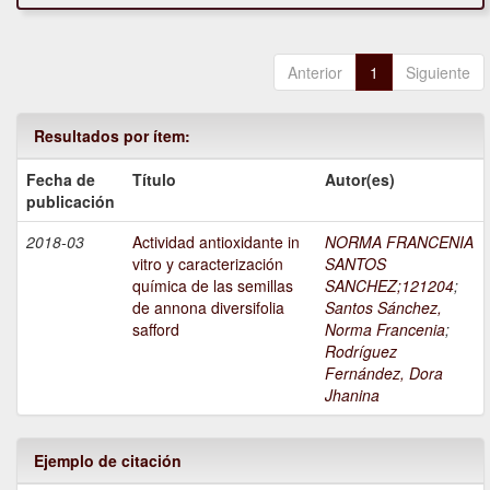
Anterior
1
Siguiente
Resultados por ítem:
Fecha de
Título
Autor(es)
publicación
2018-03
Actividad antioxidante in
NORMA FRANCENIA
vitro y caracterización
SANTOS
química de las semillas
SANCHEZ;121204
;
de annona diversifolia
Santos Sánchez,
safford
Norma Francenia
;
Rodríguez
Fernández, Dora
Jhanina
Ejemplo de citación