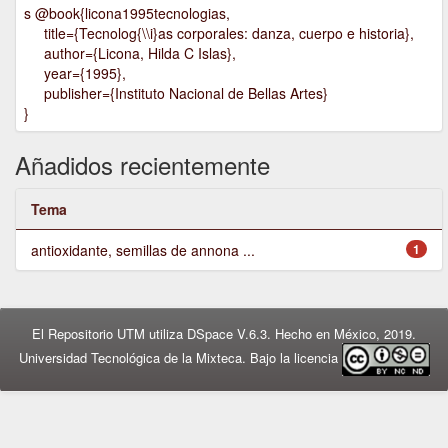
s @book{licona1995tecnologias,
title={Tecnolog{\\i}as corporales: danza, cuerpo e historia},
author={Licona, Hilda C Islas},
year={1995},
publisher={Instituto Nacional de Bellas Artes}
}
Añadidos recientemente
Tema
antioxidante, semillas de annona ...
1
El Repositorio UTM utiliza DSpace V.6.3. Hecho en México, 2019.
Universidad Tecnológica de la Mixteca. Bajo la licencia