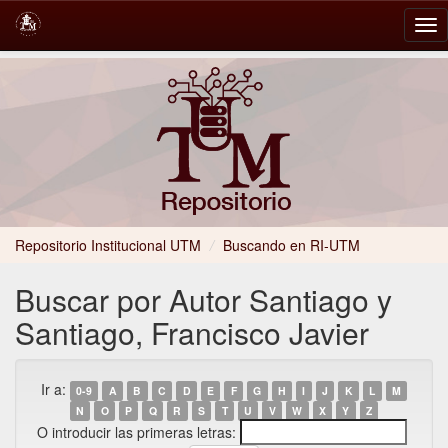
Skip
navigation
Repositorio Institucional UTM
/
Buscando en RI-UTM
Buscar por Autor Santiago y
Santiago, Francisco Javier
Ir a:
0-9
A
B
C
D
E
F
G
H
I
J
K
L
M
N
O
P
Q
R
S
T
U
V
W
X
Y
Z
O introducir las primeras letras: