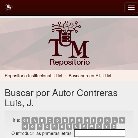
Skip
navigation
Repositorio Institucional UTM
/
Buscando en RI-UTM
Buscar por Autor Contreras
Luis, J.
Ir a:
0-9
A
B
C
D
E
F
G
H
I
J
K
L
M
N
O
P
Q
R
S
T
U
V
W
X
Y
Z
O introducir las primeras letras: