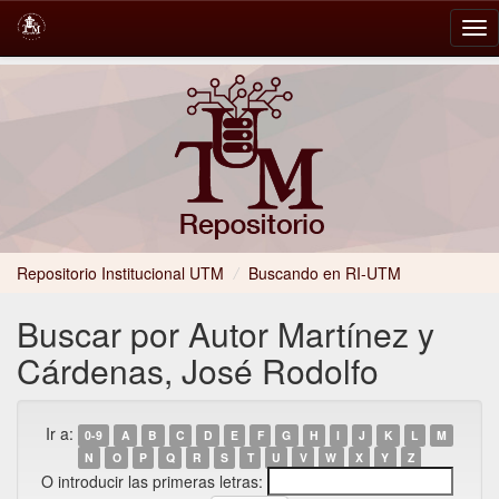
Skip
navigation
Repositorio Institucional UTM
/
Buscando en RI-UTM
Buscar por Autor Martínez y
Cárdenas, José Rodolfo
Ir a:
0-9
A
B
C
D
E
F
G
H
I
J
K
L
M
N
O
P
Q
R
S
T
U
V
W
X
Y
Z
O introducir las primeras letras: