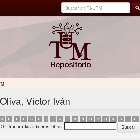
TM
liva, Víctor Iván
C
D
E
F
G
H
I
J
K
L
M
N
O
P
Q
R
S
T
U
O introducir las primeras letras: