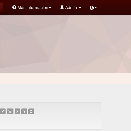
Más información
Admin
V
W
X
Y
Z