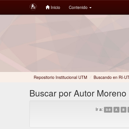
Inicio
Contenido
Skip
navigation
Repositorio Institucional UTM
/
Buscando en RI-U
Buscar por Autor Moreno O
Ir a:
0-9
A
B