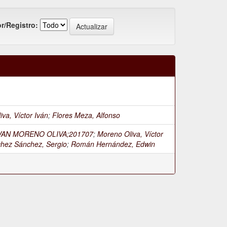
r/Registro:
va, Víctor Iván
;
Flores Meza, Alfonso
VAN MORENO OLIVA;201707
;
Moreno Oliva, Víctor
hez Sánchez, Sergio
;
Román Hernández, Edwin