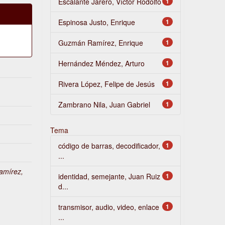
Escalante Jarero, Víctor Rodolfo
1
Espinosa Justo, Enrique
1
Guzmán Ramírez, Enrique
1
Hernández Méndez, Arturo
1
Rivera López, Felipe de Jesús
1
Zambrano Nila, Juan Gabriel
1
Tema
código de barras, decodificador,
1
...
mírez,
identidad, semejante, Juan Ruiz
1
;
d...
transmisor, audio, video, enlace
1
...