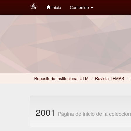
Inicio
Contenido
Skip
navigation
Repositorio Institucional UTM
Revista TEMAS
/
2001
Página de inicio de la colecció