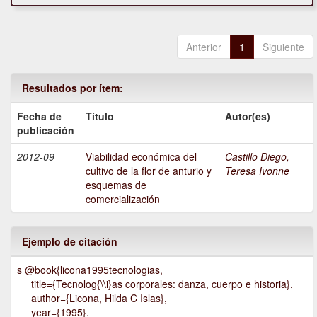
Anterior
1
Siguiente
Resultados por ítem:
Fecha de
Título
Autor(es)
publicación
2012-09
Viabilidad económica del
Castillo Diego,
cultivo de la flor de anturio y
Teresa Ivonne
esquemas de
comercialización
Ejemplo de citación
s @book{licona1995tecnologias,
title={Tecnolog{\\i}as corporales: danza, cuerpo e historia},
author={Licona, Hilda C Islas},
year={1995},