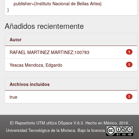
publisher={Instituto Nacional de Bellas Artes}
}
Añadidos recientemente
Autor
RAFAEL MARTINEZ MARTINEZ;100783
1
Yescas Mendoza, Edgardo
1
Archivos incluidos
true
1
El Repositorio UTM utiliza DSpace V.6.3. Hecho en México, 2019.
Universidad Tecnológica de la Mixteca. Bajo la licencia