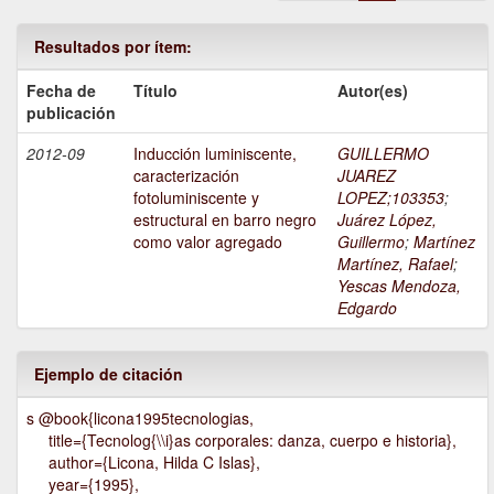
Resultados por ítem:
Fecha de
Título
Autor(es)
publicación
2012-09
Inducción luminiscente,
GUILLERMO
caracterización
JUAREZ
fotoluminiscente y
LOPEZ;103353
;
estructural en barro negro
Juárez López,
como valor agregado
Guillermo
;
Martínez
Martínez, Rafael
;
Yescas Mendoza,
Edgardo
Ejemplo de citación
s @book{licona1995tecnologias,
title={Tecnolog{\\i}as corporales: danza, cuerpo e historia},
author={Licona, Hilda C Islas},
year={1995},