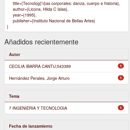
title={Tecnolog{\\i}as corporales: danza, cuerpo e historia},
author={Licona, Hilda C Islas},
year={1995},
publisher={Instituto Nacional de Bellas Artes}
}
Añadidos recientemente
Autor
CECILIA IBARRA CANTU;543389
1
Hernández Perales, Jorge Arturo
1
Tema
7 INGENIERIA Y TECNOLOGIA
1
Fecha de lanzamiento