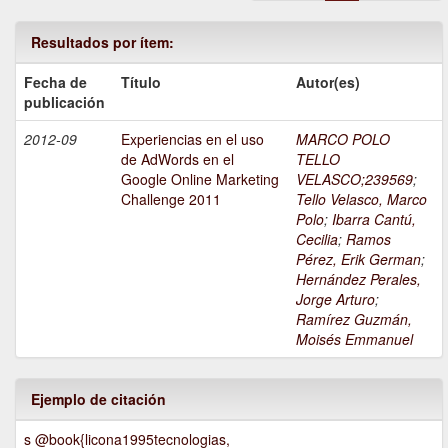
Resultados por ítem:
Fecha de
Título
Autor(es)
publicación
2012-09
Experiencias en el uso
MARCO POLO
de AdWords en el
TELLO
Google Online Marketing
VELASCO;239569
;
Challenge 2011
Tello Velasco, Marco
Polo
;
Ibarra Cantú,
Cecilia
;
Ramos
Pérez, Erik German
;
Hernández Perales,
Jorge Arturo
;
Ramírez Guzmán,
Moisés Emmanuel
Ejemplo de citación
s @book{licona1995tecnologias,