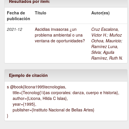
Resultados por ítem:
Fecha de
Título
Autor(es)
publicación
2021-12
Ascidias invasoras ¿un
Cruz Escalona,
problema ambiental o una
Víctor H.
;
Muñoz
ventana de oportunidades?
Ochoa, Mauricio
;
Ramírez Luna,
Silvia
;
Aguila
Ramírez, Ruth N.
Ejemplo de citación
s @book{licona1995tecnologias,
title={Tecnolog{\\i}as corporales: danza, cuerpo e historia},
author={Licona, Hilda C Islas},
year={1995},
publisher={Instituto Nacional de Bellas Artes}
}