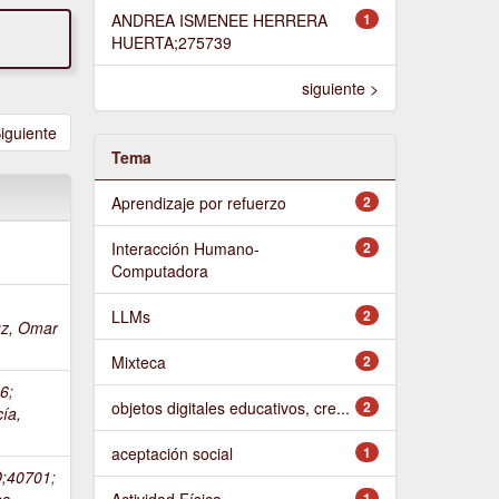
ANDREA ISMENEE HERRERA
1
HUERTA;275739
siguiente >
iguiente
Tema
Aprendizaje por refuerzo
2
Interacción Humano-
2
Computadora
z
LLMs
2
uz, Omar
Mixteca
2
6
;
objetos digitales educativos, cre...
2
ía,
aceptación social
1
;40701
;
es
Actividad Física
1