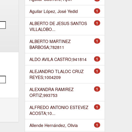
Aguilar López, José Yedid
1
ALBERTO DE JESUS SANTOS
1
VILLALOBO...
ALBERTO MARTINEZ
1
BARBOSA;782811
ALDO AVILA CASTRO;941814
1
ALEJANDRO TLALOC CRUZ
1
REYES;1004209
ALEXANDRA RAMIREZ
1
ORTIZ;993753
ALFREDO ANTONIO ESTEVEZ
1
ACOSTA;10...
Allende Hernández, Olivia
1