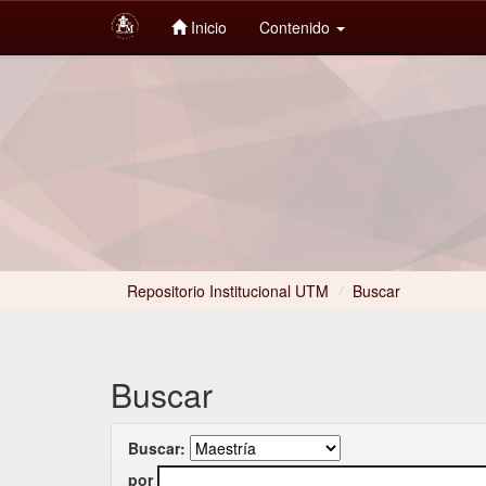
Inicio
Contenido
Skip
navigation
Repositorio Institucional UTM
/
Buscar
Buscar
Buscar:
por