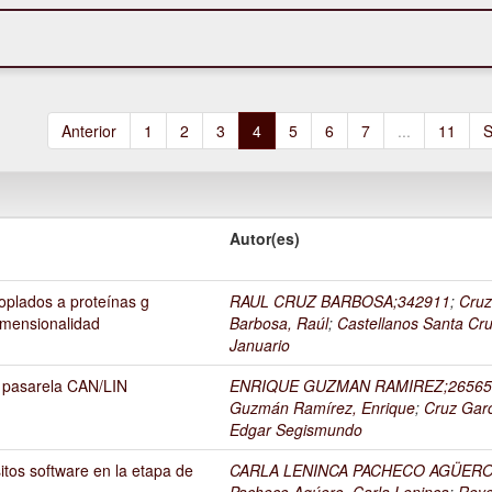
Anterior
1
2
3
4
5
6
7
...
11
S
Autor(es)
coplados a proteínas g
RAUL CRUZ BARBOSA;342911
;
Cru
imensionalidad
Barbosa, Raúl
;
Castellanos Santa Cr
Januario
 pasarela CAN/LIN
ENRIQUE GUZMAN RAMIREZ;26565
Guzmán Ramírez, Enrique
;
Cruz Garc
Edgar Segismundo
itos software en la etapa de
CARLA LENINCA PACHECO AGÜERO
Pacheco Agúero, Carla Leninca
;
Rey