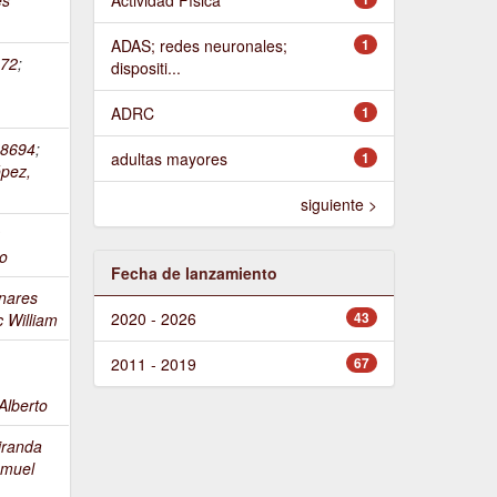
ADAS; redes neuronales;
1
72
;
dispositi...
ADRC
1
8694
;
adultas mayores
1
ópez,
siguiente >
z
do
Fecha de lanzamiento
inares
2020 - 2026
43
c William
2011 - 2019
67
Alberto
iranda
amuel