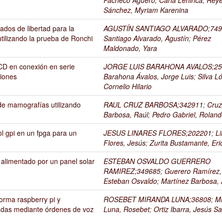
Sánchez, Myriam Karenina
ados de libertad para la
AGUSTÍN SANTIAGO ALVARADO;749
utilizando la prueba de Ronchi
Santiago Alvarado, Agustín
;
Pérez
Maldonado, Yara
CD en conexión en serie
JORGE LUIS BARAHONA AVALOS;25
ciones
Barahona Ávalos, Jorge Luis
;
Silva L
Cornelio Hilario
de mamografías utilizando
RAUL CRUZ BARBOSA;342911
;
Cru
Barbosa, Raúl
;
Pedro Gabriel, Rolan
l gpi en un fpga para un
JESUS LINARES FLORES;202201
;
L
Flores, Jesús
;
Zurita Bustamante, Eri
 alimentado por un panel solar
ESTEBAN OSVALDO GUERRERO
RAMIREZ;349685
;
Guerero Ramírez,
Esteban Osvaldo
;
Martínez Barbosa, 
orma raspberry pi y
ROSEBET MIRANDA LUNA;36808
;
M
adas mediante órdenes de voz
Luna, Rosebet
;
Ortiz Ibarra, Jesús S