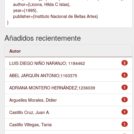
author={Licona, Hilda C Islas},
year={1995},
publisher={Instituto Nacional de Bellas Artes}
}
Añadidos recientemente
Autor
LUIS DIEGO NIÑO NARANJO; 1184462
2
ABEL JARQUÍN ANTONIO;1163375
1
ADRIANA MONTERO HERNÁNDEZ;1236039
1
Arguelles Morales, Didier
1
Castillo Cruz, Juan A.
1
Castillo Villegas, Tania
1