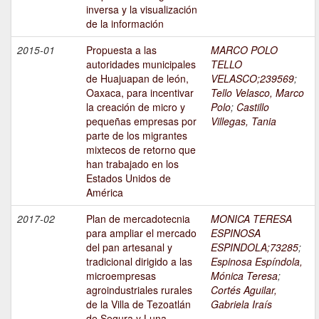
inversa y la visualización
de la información
2015-01
Propuesta a las
MARCO POLO
autoridades municipales
TELLO
de Huajuapan de león,
VELASCO;239569
;
Oaxaca, para incentivar
Tello Velasco, Marco
la creación de micro y
Polo
;
Castillo
pequeñas empresas por
Villegas, Tania
parte de los migrantes
mixtecos de retorno que
han trabajado en los
Estados Unidos de
América
2017-02
Plan de mercadotecnia
MONICA TERESA
para ampliar el mercado
ESPINOSA
del pan artesanal y
ESPINDOLA;73285
;
tradicional dirigido a las
Espinosa Espíndola,
microempresas
Mónica Teresa
;
agroindustriales rurales
Cortés Aguilar,
de la Villa de Tezoatlán
Gabriela Iraís
de Segura y Luna