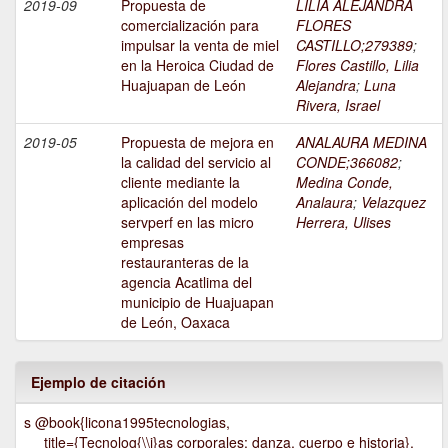
2019-09
Propuesta de
LILIA ALEJANDRA
comercialización para
FLORES
impulsar la venta de miel
CASTILLO;279389
;
en la Heroica Ciudad de
Flores Castillo, Lilia
Huajuapan de León
Alejandra
;
Luna
Rivera, Israel
2019-05
Propuesta de mejora en
ANALAURA MEDINA
la calidad del servicio al
CONDE;366082
;
cliente mediante la
Medina Conde,
aplicación del modelo
Analaura
;
Velazquez
servperf en las micro
Herrera, Ulises
empresas
restauranteras de la
agencia Acatlima del
municipio de Huajuapan
de León, Oaxaca
Ejemplo de citación
s @book{licona1995tecnologias,
title={Tecnolog{\\i}as corporales: danza, cuerpo e historia},