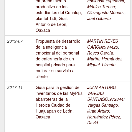
emprendimiento
Espinosa Espíndola,
productivo de los
Mónica Teresa
;
estudiantes del Conalep,
Olozagaste Méndez,
plantel 145, Gral.
Joel Gilberto
Antonio de León,
Oaxaca
2019-07
Propuesta de desarrollo
MARTIN REYES
de la inteligencia
GARCIA;994423
;
emocional del personal
Reyes García,
de enfermería de un
Martín
;
Hernández
hospital privado para
Miguel, Lizbeth
mejorar su servicio al
cliente
2017-11
Guía para la gestión de
JUAN ARTURO
inventarios de las MyPEs
VARGAS
abarroteras de la
SANTIAGO;972844
;
Heroica Ciudad de
Vargas Santiago,
Huajuapan de León,
Juan Arturo
;
Oaxaca
Hernández Pérez,
David