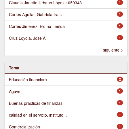
Claudia Janette Urbano López;1059343
1
Cortés Aguilar, Gabriela Iraís
1
Cortés Jiménez, Eloína Imelda
1
Cruz Loyola, José A.
1
siguiente >
Tema
Educación financiera
2
Agave
1
Buenas prácticas de finanzas
1
calidad en el servicio, instituto...
1
Comercialización
1