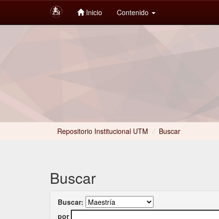
Inicio
Contenido
Skip
navigation
Repositorio Institucional UTM
/
Buscar
Buscar
Buscar:
por