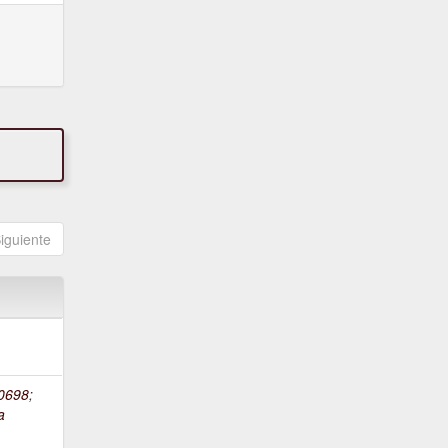
iguiente
0698
;
a