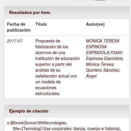
Resultados por ítem:
Fecha de
Título
Autor(es)
publicación
2017-07
Propuesta de
MONICA TERESA
fidelización de los
ESPINOSA
alumnos de una
ESPINDOLA;73285
;
institución de educación
Espinosa Espíndola,
superior a partir del
Mónica Teresa
;
análisis de su
Quintero Sánchez,
satisfacción actual con
Ángel
un modelo de
ecuaciones
estructurales
Ejemplo de citación
s @book{licona1995tecnologias,
title={Tecnolog{\\i}as corporales: danza, cuerpo e historia},