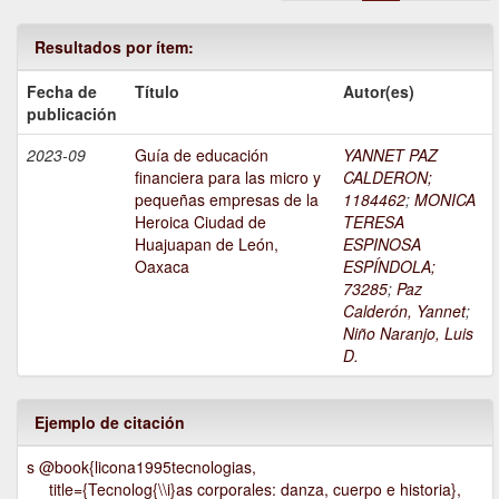
Resultados por ítem:
Fecha de
Título
Autor(es)
publicación
2023-09
Guía de educación
YANNET PAZ
financiera para las micro y
CALDERON;
pequeñas empresas de la
1184462
;
MONICA
Heroica Ciudad de
TERESA
Huajuapan de León,
ESPINOSA
Oaxaca
ESPÍNDOLA;
73285
;
Paz
Calderón, Yannet
;
Niño Naranjo, Luis
D.
Ejemplo de citación
s @book{licona1995tecnologias,
title={Tecnolog{\\i}as corporales: danza, cuerpo e historia},