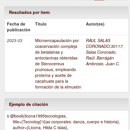
Resultados por ítem:
Fecha de
Título
Autor(es)
publicación
2023-03
Microencapsulación por
RAUL SALAS
coacervación compleja
CORONADO;30117
;
de betalainas y
Salas Coronado,
antocianinas obtenidas
Raúl
;
Barrágán
de Stenocereus
Ambrosio, Juan C.
pruinosus, empleando
proteína y aceite de
cacahuate para la
formación de la elmusión
Ejemplo de citación
s @book{licona1995tecnologias,
title={Tecnolog{\\i}as corporales: danza, cuerpo e historia},
author={Licona, Hilda C Islas},