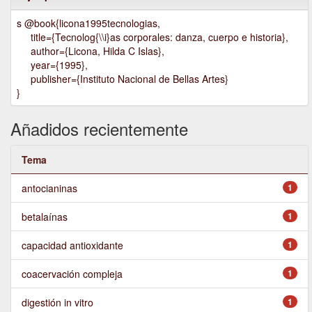
s @book{licona1995tecnologias,
title={Tecnolog{\\i}as corporales: danza, cuerpo e historia},
author={Licona, Hilda C Islas},
year={1995},
publisher={Instituto Nacional de Bellas Artes}
}
Añadidos recientemente
Tema
antocianinas
1
betalaínas
1
capacidad antioxidante
1
coacervación compleja
1
digestión in vitro
1