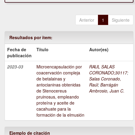
Anterior
1
Siguiente
Resultados por ítem:
Fecha de
Título
Autor(es)
publicación
2023-03
Microencapsulación por
RAUL SALAS
coacervación compleja
CORONADO;30117
;
de betalainas y
Salas Coronado,
antocianinas obtenidas
Raúl
;
Barrágán
de Stenocereus
Ambrosio, Juan C.
pruinosus, empleando
proteína y aceite de
cacahuate para la
formación de la elmusión
Ejemplo de citación