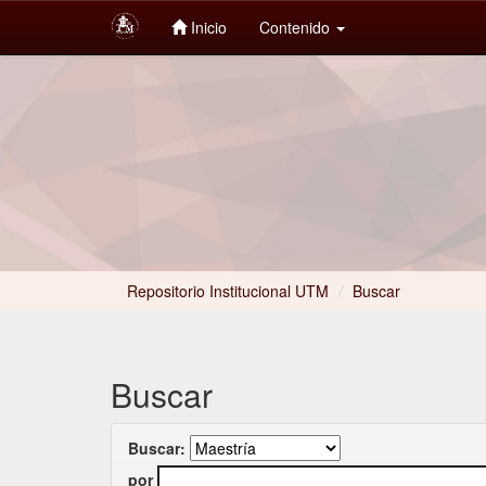
Inicio
Contenido
Skip
navigation
Repositorio Institucional UTM
/
Buscar
Buscar
Buscar:
por