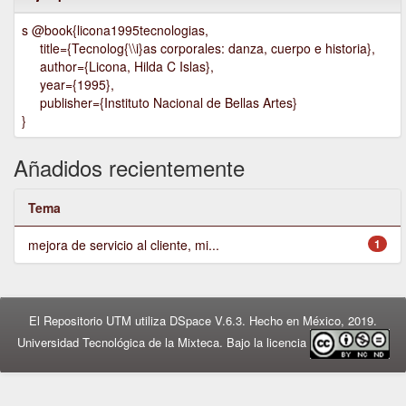
s @book{licona1995tecnologias,
title={Tecnolog{\\i}as corporales: danza, cuerpo e historia},
author={Licona, Hilda C Islas},
year={1995},
publisher={Instituto Nacional de Bellas Artes}
}
Añadidos recientemente
Tema
mejora de servicio al cliente, mi...
1
El Repositorio UTM utiliza DSpace V.6.3. Hecho en México, 2019.
Universidad Tecnológica de la Mixteca. Bajo la licencia