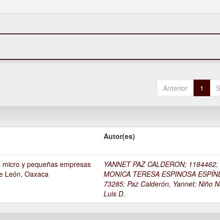
Anterior
1
S
Autor(es)
as micro y pequeñas empresas
YANNET PAZ CALDERON; 1184462
;
de León, Oaxaca
MONICA TERESA ESPINOSA ESPÍN
73285
;
Paz Calderón, Yannet
;
Niño N
Luis D.