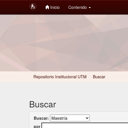
Inicio
Contenido
Skip
navigation
Repositorio Institucional UTM
/
Buscar
Buscar
Buscar:
por