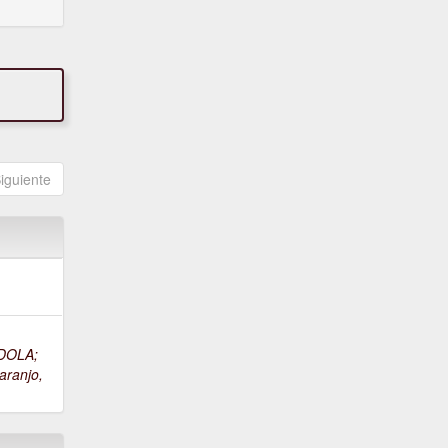
iguiente
DOLA;
aranjo,