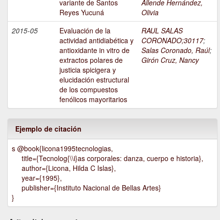
variante de Santos
Allende Hernández,
Reyes Yucuná
Olivia
2015-05
Evaluación de la
RAUL SALAS
actividad antidiabética y
CORONADO;30117
;
antioxidante in vitro de
Salas Coronado, Raúl
;
extractos polares de
Girón Cruz, Nancy
justicia spicigera y
elucidación estructural
de los compuestos
fenólicos mayoritarios
Ejemplo de citación
s @book{licona1995tecnologias,
title={Tecnolog{\\i}as corporales: danza, cuerpo e historia},
author={Licona, Hilda C Islas},
year={1995},
publisher={Instituto Nacional de Bellas Artes}
}