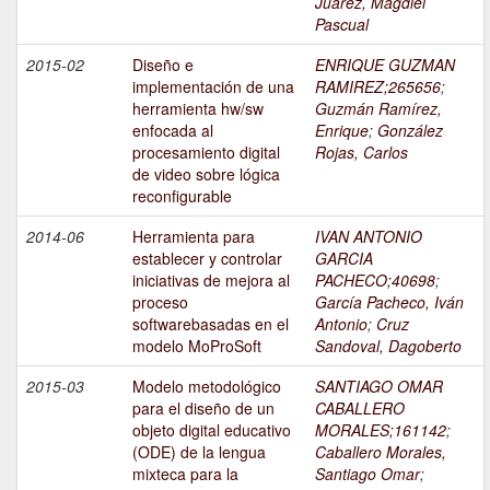
Juárez, Magdiel
Pascual
2015-02
Diseño e
ENRIQUE GUZMAN
implementación de una
RAMIREZ;265656
;
herramienta hw/sw
Guzmán Ramírez,
enfocada al
Enrique
;
González
procesamiento digital
Rojas, Carlos
de video sobre lógica
reconfigurable
2014-06
Herramienta para
IVAN ANTONIO
establecer y controlar
GARCIA
iniciativas de mejora al
PACHECO;40698
;
proceso
García Pacheco, Iván
softwarebasadas en el
Antonio
;
Cruz
modelo MoProSoft
Sandoval, Dagoberto
2015-03
Modelo metodológico
SANTIAGO OMAR
para el diseño de un
CABALLERO
objeto digital educativo
MORALES;161142
;
(ODE) de la lengua
Caballero Morales,
mixteca para la
Santiago Omar
;