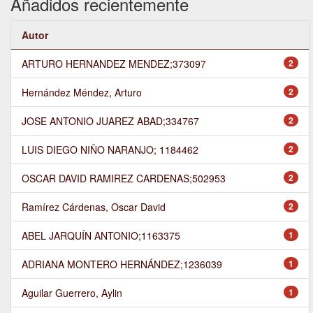
Añadidos recientemente
Autor
ARTURO HERNANDEZ MENDEZ;373097
2
Hernández Méndez, Arturo
2
JOSE ANTONIO JUAREZ ABAD;334767
2
LUIS DIEGO NIÑO NARANJO; 1184462
2
OSCAR DAVID RAMIREZ CARDENAS;502953
2
Ramírez Cárdenas, Oscar David
2
ABEL JARQUÍN ANTONIO;1163375
1
ADRIANA MONTERO HERNÁNDEZ;1236039
1
Aguilar Guerrero, Aylin
1