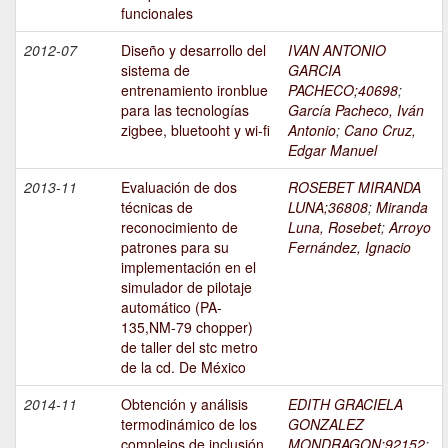
funcionales
2012-07
Diseño y desarrollo del
IVAN ANTONIO
sistema de
GARCIA
entrenamiento ironblue
PACHECO;40698
;
para las tecnologías
García Pacheco, Iván
zigbee, bluetooht y wi-fi
Antonio
;
Cano Cruz,
Edgar Manuel
2013-11
Evaluación de dos
ROSEBET MIRANDA
técnicas de
LUNA;36808
;
Miranda
reconocimiento de
Luna, Rosebet
;
Arroyo
patrones para su
Fernández, Ignacio
implementación en el
simulador de pilotaje
automático (PA-
135,NM-79 chopper)
de taller del stc metro
de la cd. De México
2014-11
Obtención y análisis
EDITH GRACIELA
termodinámico de los
GONZALEZ
complejos de inclusión
MONDRAGON;92152
;