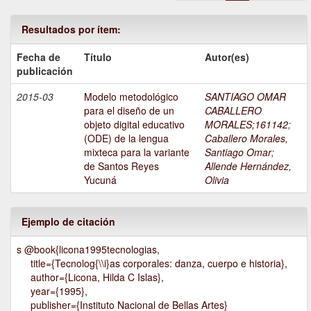
Resultados por ítem:
Fecha de
Título
Autor(es)
publicación
2015-03
Modelo metodológico
SANTIAGO OMAR
para el diseño de un
CABALLERO
objeto digital educativo
MORALES;161142
;
(ODE) de la lengua
Caballero Morales,
mixteca para la variante
Santiago Omar
;
de Santos Reyes
Allende Hernández,
Yucuná
Olivia
Ejemplo de citación
s @book{licona1995tecnologias,
title={Tecnolog{\\i}as corporales: danza, cuerpo e historia},
author={Licona, Hilda C Islas},
year={1995},
publisher={Instituto Nacional de Bellas Artes}