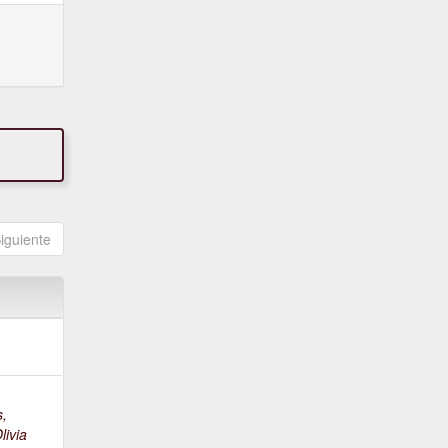
iguiente
s,
livia