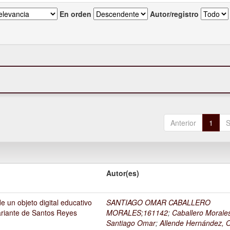
En orden
Autor/registro
Anterior
1
S
Autor(es)
 un objeto digital educativo
SANTIAGO OMAR CABALLERO
ariante de Santos Reyes
MORALES;161142
;
Caballero Morale
Santiago Omar
;
Allende Hernández, O