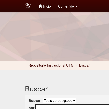
Inicio
Contenido
Skip
navigation
Repositorio Institucional UTM
/
Buscar
Buscar
Buscar:
por