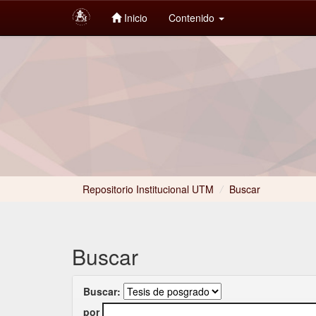
Inicio
Contenido
Skip
navigation
Repositorio Institucional UTM
/
Buscar
Buscar
Buscar:
por