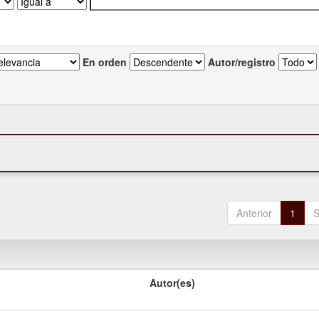
En orden
Autor/registro
Anterior
1
S
Autor(es)