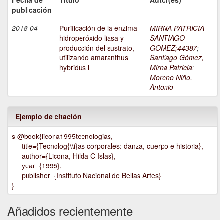
Fecha de
Título
Autor(es)
publicación
2018-04
Purificación de la enzima
MIRNA PATRICIA
hidroperóxido liasa y
SANTIAGO
producción del sustrato,
GOMEZ;44387
;
utilizando amaranthus
Santiago Gómez,
hybridus l
Mirna Patricia
;
Moreno Niño,
Antonio
Ejemplo de citación
s @book{licona1995tecnologias,
title={Tecnolog{\\i}as corporales: danza, cuerpo e historia},
author={Licona, Hilda C Islas},
year={1995},
publisher={Instituto Nacional de Bellas Artes}
}
Añadidos recientemente