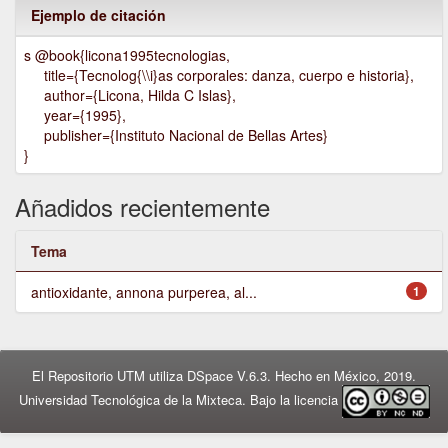
Ejemplo de citación
s @book{licona1995tecnologias,
title={Tecnolog{\\i}as corporales: danza, cuerpo e historia},
author={Licona, Hilda C Islas},
year={1995},
publisher={Instituto Nacional de Bellas Artes}
}
Añadidos recientemente
Tema
antioxidante, annona purperea, al...
1
El Repositorio UTM utiliza DSpace V.6.3. Hecho en México, 2019.
Universidad Tecnológica de la Mixteca. Bajo la licencia