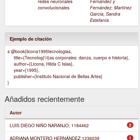
redes neuronales
Fernández y
convolucionales
Fernández
;
Martínez
García, Sandra
Estefanía
Ejemplo de citación
s @book{licona1995tecnologias,
title={Tecnolog{\\i}as corporales: danza, cuerpo e historia},
author={Licona, Hilda C Islas},
year={1995},
publisher={Instituto Nacional de Bellas Artes}
}
Añadidos recientemente
Autor
LUIS DIEGO NIÑO NARANJO; 1184462
2
ADRIANA MONTERO HERNÁNDEZ;1236039
1