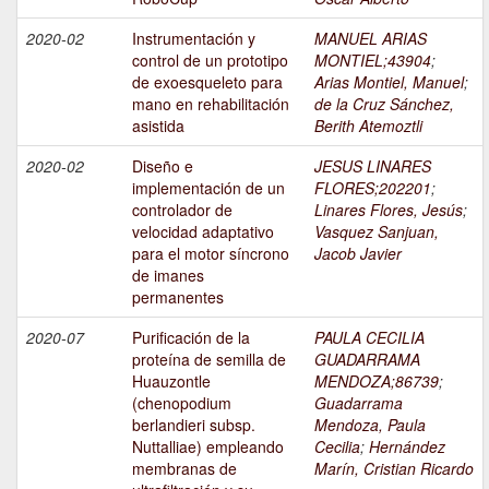
2020-02
Instrumentación y
MANUEL ARIAS
control de un prototipo
MONTIEL;43904
;
de exoesqueleto para
Arias Montiel, Manuel
;
mano en rehabilitación
de la Cruz Sánchez,
asistida
Berith Atemoztli
2020-02
Diseño e
JESUS LINARES
implementación de un
FLORES;202201
;
controlador de
Linares Flores, Jesús
;
velocidad adaptativo
Vasquez Sanjuan,
para el motor síncrono
Jacob Javier
de imanes
permanentes
2020-07
Purificación de la
PAULA CECILIA
proteína de semilla de
GUADARRAMA
Huauzontle
MENDOZA;86739
;
(chenopodium
Guadarrama
berlandieri subsp.
Mendoza, Paula
Nuttalliae) empleando
Cecilia
;
Hernández
membranas de
Marín, Cristian Ricardo