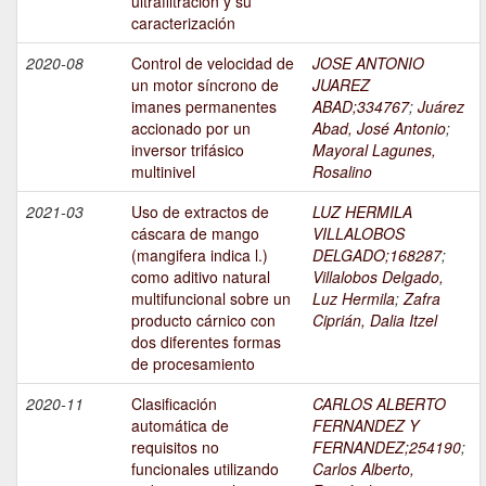
ultrafiltración y su
caracterización
2020-08
Control de velocidad de
JOSE ANTONIO
un motor síncrono de
JUAREZ
imanes permanentes
ABAD;334767
;
Juárez
accionado por un
Abad, José Antonio
;
inversor trifásico
Mayoral Lagunes,
multinivel
Rosalino
2021-03
Uso de extractos de
LUZ HERMILA
cáscara de mango
VILLALOBOS
(mangifera indica l.)
DELGADO;168287
;
como aditivo natural
Villalobos Delgado,
multifuncional sobre un
Luz Hermila
;
Zafra
producto cárnico con
Ciprián, Dalia Itzel
dos diferentes formas
de procesamiento
2020-11
Clasificación
CARLOS ALBERTO
automática de
FERNANDEZ Y
requisitos no
FERNANDEZ;254190
;
funcionales utilizando
Carlos Alberto,