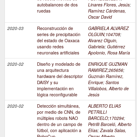
autobalanceo de dos
Linares Flores, Jesús
;
ruedas
Ramírez Cárdenas,
Oscar David
2020-03
Reconstrucción de
GABRIELA ALVAREZ
series de precipitación
OLGUIN;104708
;
del estado de Oaxaca
Alvarez Olguin,
usando redes
Gabriela
;
Gutiérrez
neuronales artificiales
Apolonio, Rosa María
2020-02
Diseño y modelado de
ENRIQUE GUZMAN
una arquitectura
RAMIREZ;265656
;
hardware del descriptor
Guzmán Ramírez,
DAISY y su
Enrique
;
Santos
implementación en
Villalobos, Alberto de
lógica reconfigurable
Jesús
2020-02
Detección simultánea,
ALBERTO ELIAS
por medio de CNN, de
PETRILLI
múltiples robots NAO
BARCELO;170294
;
dentro de un campo de
Petrilli Barceló, Alberto
fútbol, con aplicación a
Elías
;
Zavala Salas,
RoboCup
Oscar Alberto