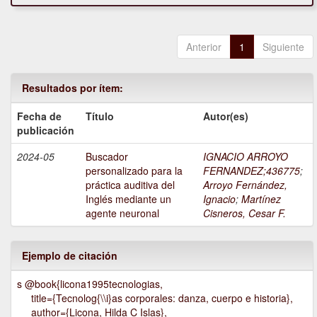
Anterior
1
Siguiente
Resultados por ítem:
Fecha de
Título
Autor(es)
publicación
2024-05
Buscador
IGNACIO ARROYO
personalizado para la
FERNANDEZ;436775
;
práctica auditiva del
Arroyo Fernández,
Inglés mediante un
Ignacio
;
Martínez
agente neuronal
Cisneros, Cesar F.
Ejemplo de citación
s @book{licona1995tecnologias,
title={Tecnolog{\\i}as corporales: danza, cuerpo e historia},
author={Licona, Hilda C Islas},