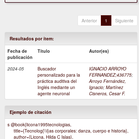
Anterior
1
Siguiente
Resultados por ítem:
Fecha de
Título
Autor(es)
publicación
2024-05
Buscador
IGNACIO ARROYO
personalizado para la
FERNANDEZ;436775
;
práctica auditiva del
Arroyo Fernández,
Inglés mediante un
Ignacio
;
Martínez
agente neuronal
Cisneros, Cesar F.
Ejemplo de citación
s @book{licona1995tecnologias,
title={Tecnolog{\\i}as corporales: danza, cuerpo e historia},
author={Licona, Hilda C Islas},