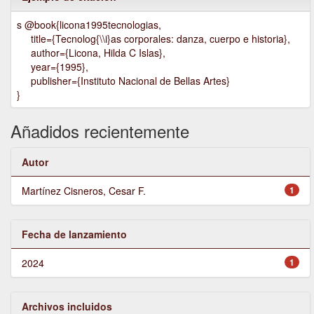
s @book{licona1995tecnologias,
title={Tecnolog{\\i}as corporales: danza, cuerpo e historia},
author={Licona, Hilda C Islas},
year={1995},
publisher={Instituto Nacional de Bellas Artes}
}
Añadidos recientemente
Autor
Martínez Cisneros, Cesar F.
1
Fecha de lanzamiento
2024
1
Archivos incluidos