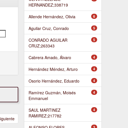
HERNANDEZ;338719
Allende Hernández, Olivia
6
Aguilar Cruz, Conrado
5
CONRADO AGUILAR
5
CRUZ;263343
Cabrera Amado, Álvaro
4
Hernández Méndez, Arturo
4
Osorio Hernández, Eduardo
4
Ramírez Guzmán, Moisés
4
Emmanuel
SAUL MARTINEZ
4
RAMIREZ;217782
iguiente
ALFONSO FLORES
3