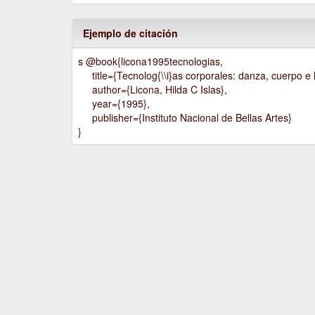
Ejemplo de citación
s @book{licona1995tecnologias,
title={Tecnolog{\\i}as corporales: danza, cuerpo e h
author={Licona, Hilda C Islas},
year={1995},
publisher={Instituto Nacional de Bellas Artes}
}