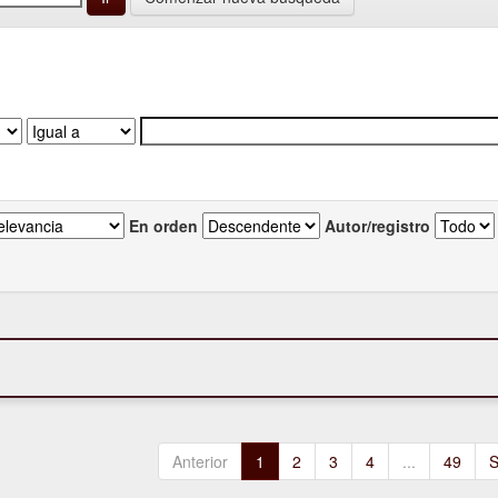
En orden
Autor/registro
Anterior
1
2
3
4
...
49
S