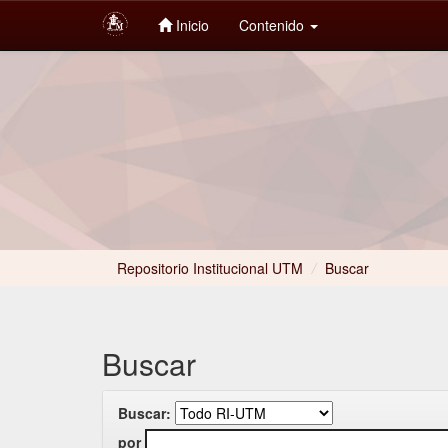
Inicio
Contenido
Skip
navigation
Repositorio Institucional UTM
/
Buscar
Buscar
Buscar:
por