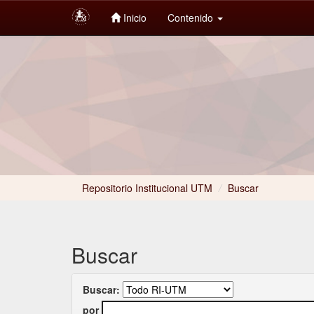
Inicio
Contenido
Skip
navigation
Repositorio Institucional UTM
/
Buscar
Buscar
Buscar:
por