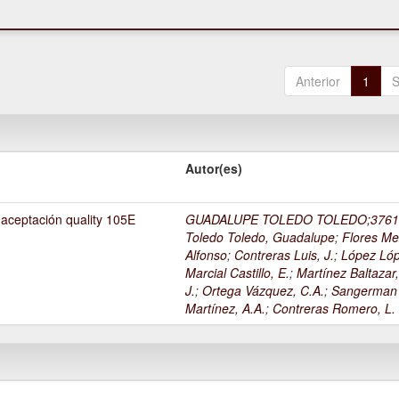
Anterior
1
S
Autor(es)
 aceptación quality 105E
GUADALUPE TOLEDO TOLEDO;3761
Toledo Toledo, Guadalupe
;
Flores Me
Alfonso
;
Contreras Luis, J.
;
López Lóp
Marcial Castillo, E.
;
Martínez Baltazar
J.
;
Ortega Vázquez, C.A.
;
Sangerman
Martínez, A.A.
;
Contreras Romero, L.