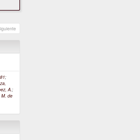
iguiente
81
;
za,
ez, A.
;
, M. de