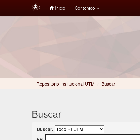
Inicio
Contenido
Skip
navigation
Repositorio Institucional UTM
/
Buscar
Buscar
Buscar:
por