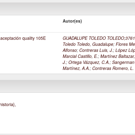
Autor(es)
 aceptación quality 105E
GUADALUPE TOLEDO TOLEDO;3761
Toledo Toledo, Guadalupe
;
Flores Me
Alfonso
;
Contreras Luis, J.
;
López Lóp
Marcial Castillo, E.
;
Martínez Baltazar
J.
;
Ortega Vázquez, C.A.
;
Sangerman
Martínez, A.A.
;
Contreras Romero, L.
istoria},