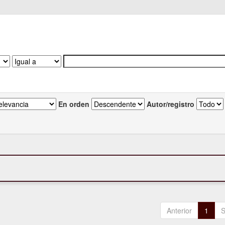
En orden
Autor/registro
Anterior
1
S