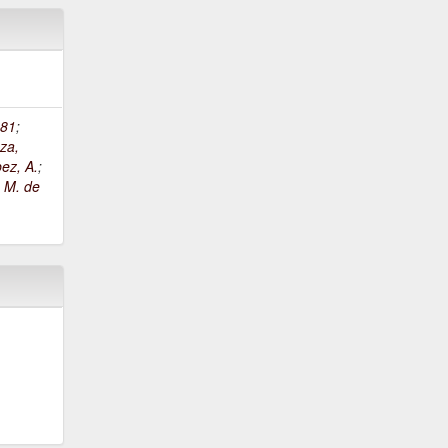
81
;
za,
ez, A.
;
, M. de