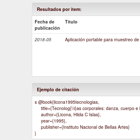
Resultados por ítem:
Fecha de
Título
publicación
2018-05
Aplicación portable para muestreo de
Ejemplo de citación
s @book{licona1995tecnologias,
title={Tecnolog{\\i}as corporales: danza, cuerpo e h
author={Licona, Hilda C Islas},
year={1995},
publisher={Instituto Nacional de Bellas Artes}
}