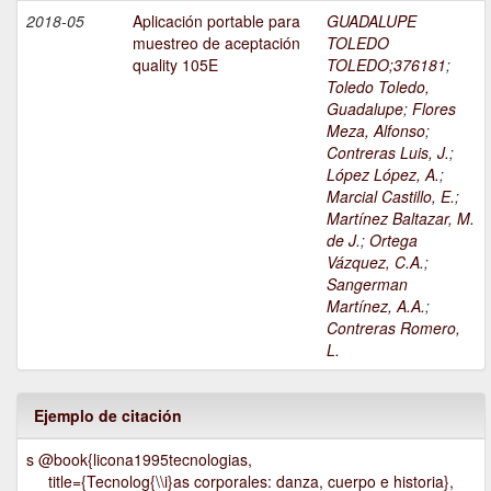
2018-05
Aplicación portable para
GUADALUPE
muestreo de aceptación
TOLEDO
quality 105E
TOLEDO;376181
;
Toledo Toledo,
Guadalupe
;
Flores
Meza, Alfonso
;
Contreras Luis, J.
;
López López, A.
;
Marcial Castillo, E.
;
Martínez Baltazar, M.
de J.
;
Ortega
Vázquez, C.A.
;
Sangerman
Martínez, A.A.
;
Contreras Romero,
L.
Ejemplo de citación
s @book{licona1995tecnologias,
title={Tecnolog{\\i}as corporales: danza, cuerpo e historia},