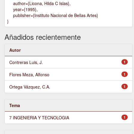
author={Licona, Hilda C Islas},
year={1995},
publisher={Instituto Nacional de Bellas Artes}
}
Añadidos recientemente
Autor
Contreras Luis, J.
1
Flores Meza, Alfonso
1
Ortega Vázquez, C.A.
1
Tema
7 INGENIERIA Y TECNOLOGIA
1