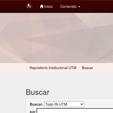
Inicio
Contenido
Skip
navigation
Repositorio Institucional UTM
/
Buscar
Buscar
Buscar:
por