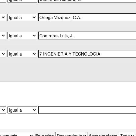
En orden
Autor/registro