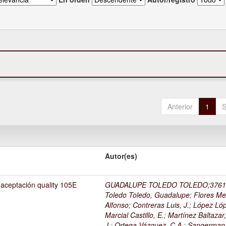
Anterior
1
S
Autor(es)
 aceptación quality 105E
GUADALUPE TOLEDO TOLEDO;3761
Toledo Toledo, Guadalupe
;
Flores Me
Alfonso
;
Contreras Luis, J.
;
López Lóp
Marcial Castillo, E.
;
Martínez Baltazar
J.
;
Ortega Vázquez, C.A.
;
Sangerman