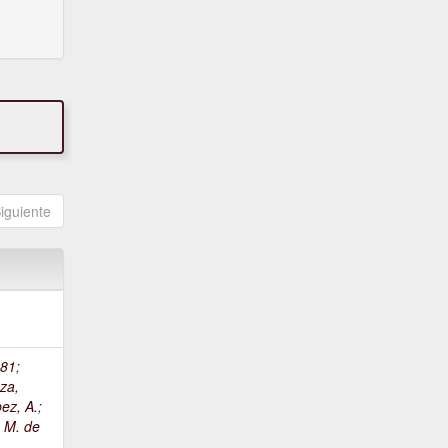
iguiente
81
;
za,
ez, A.
;
, M. de