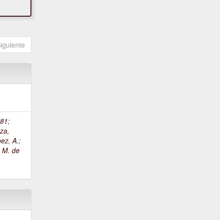
iguiente
81
;
za,
ez, A.
;
, M. de