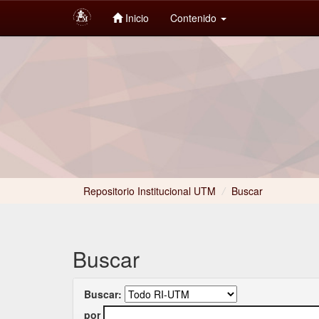
Inicio
Contenido
Skip
navigation
Repositorio Institucional UTM
/
Buscar
Buscar
Buscar:
por