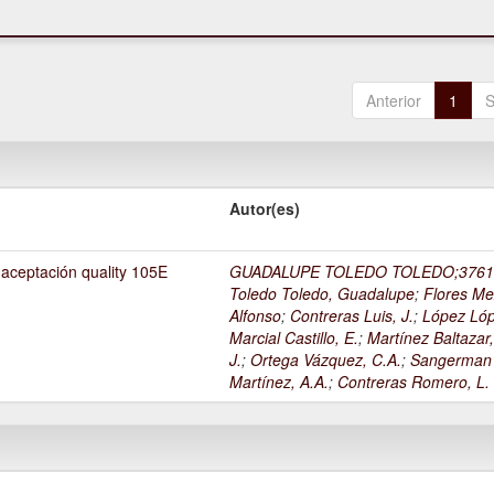
Anterior
1
S
Autor(es)
 aceptación quality 105E
GUADALUPE TOLEDO TOLEDO;3761
Toledo Toledo, Guadalupe
;
Flores Me
Alfonso
;
Contreras Luis, J.
;
López Lóp
Marcial Castillo, E.
;
Martínez Baltazar
J.
;
Ortega Vázquez, C.A.
;
Sangerman
Martínez, A.A.
;
Contreras Romero, L.