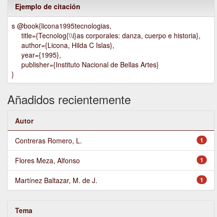
Ejemplo de citación
s @book{licona1995tecnologias,
title={Tecnolog{\\i}as corporales: danza, cuerpo e historia},
author={Licona, Hilda C Islas},
year={1995},
publisher={Instituto Nacional de Bellas Artes}
}
Añadidos recientemente
Autor
Contreras Romero, L.
1
Flores Meza, Alfonso
1
Martínez Baltazar, M. de J.
1
Tema