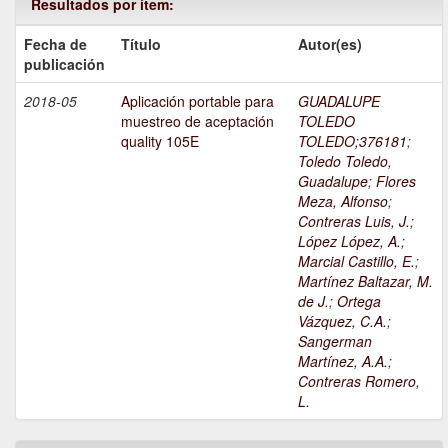
Resultados por ítem:
Fecha de
Título
Autor(es)
publicación
2018-05
Aplicación portable para
GUADALUPE
muestreo de aceptación
TOLEDO
quality 105E
TOLEDO;376181
;
Toledo Toledo,
Guadalupe
;
Flores
Meza, Alfonso
;
Contreras Luis, J.
;
López López, A.
;
Marcial Castillo, E.
;
Martínez Baltazar, M.
de J.
;
Ortega
Vázquez, C.A.
;
Sangerman
Martínez, A.A.
;
Contreras Romero,
L.