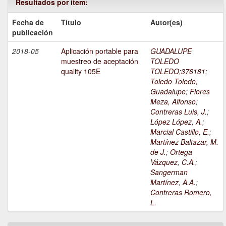
Resultados por ítem:
Fecha de
Título
Autor(es)
publicación
2018-05
Aplicación portable para
GUADALUPE
muestreo de aceptación
TOLEDO
quality 105E
TOLEDO;376181
;
Toledo Toledo,
Guadalupe
;
Flores
Meza, Alfonso
;
Contreras Luis, J.
;
López López, A.
;
Marcial Castillo, E.
;
Martínez Baltazar, M.
de J.
;
Ortega
Vázquez, C.A.
;
Sangerman
Martínez, A.A.
;
Contreras Romero,
L.