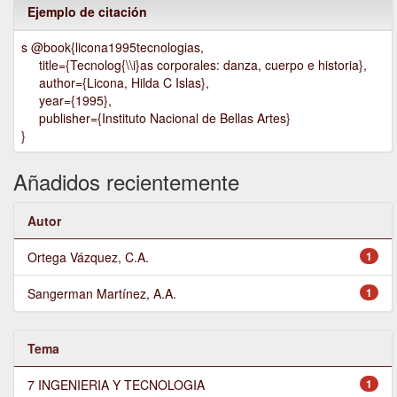
Ejemplo de citación
s @book{licona1995tecnologias,
title={Tecnolog{\\i}as corporales: danza, cuerpo e historia},
author={Licona, Hilda C Islas},
year={1995},
publisher={Instituto Nacional de Bellas Artes}
}
Añadidos recientemente
Autor
Ortega Vázquez, C.A.
1
Sangerman Martínez, A.A.
1
Tema
7 INGENIERIA Y TECNOLOGIA
1