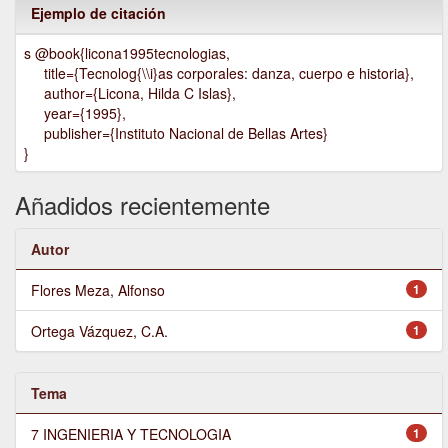
Ejemplo de citación
s @book{licona1995tecnologias,
title={Tecnolog{\\i}as corporales: danza, cuerpo e historia},
author={Licona, Hilda C Islas},
year={1995},
publisher={Instituto Nacional de Bellas Artes}
}
Añadidos recientemente
Autor
Flores Meza, Alfonso
1
Ortega Vázquez, C.A.
1
Tema
7 INGENIERIA Y TECNOLOGIA
1