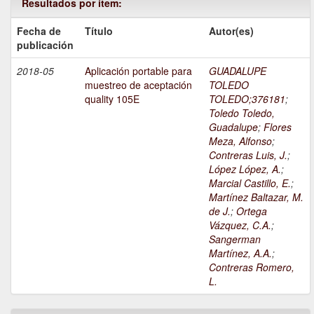
Resultados por ítem:
Fecha de
Título
Autor(es)
publicación
2018-05
Aplicación portable para
GUADALUPE
muestreo de aceptación
TOLEDO
quality 105E
TOLEDO;376181
;
Toledo Toledo,
Guadalupe
;
Flores
Meza, Alfonso
;
Contreras Luis, J.
;
López López, A.
;
Marcial Castillo, E.
;
Martínez Baltazar, M.
de J.
;
Ortega
Vázquez, C.A.
;
Sangerman
Martínez, A.A.
;
Contreras Romero,
L.