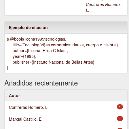
Contreras Romero,
L.
Ejemplo de citación
s @book{licona1995tecnologias,
title={Tecnolog{\\i}as corporales: danza, cuerpo e historia},
author={Licona, Hilda C Islas},
year={1995},
publisher={Instituto Nacional de Bellas Artes}
}
Añadidos recientemente
Autor
Contreras Romero, L.
1
Marcial Castillo, E.
1