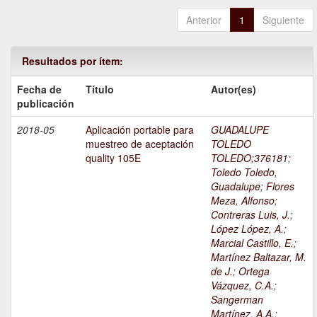
Anterior
1
Siguiente
Resultados por ítem:
Fecha de
Título
Autor(es)
publicación
2018-05
Aplicación portable para
GUADALUPE
muestreo de aceptación
TOLEDO
quality 105E
TOLEDO;376181
;
Toledo Toledo,
Guadalupe
;
Flores
Meza, Alfonso
;
Contreras Luis, J.
;
López López, A.
;
Marcial Castillo, E.
;
Martínez Baltazar, M.
de J.
;
Ortega
Vázquez, C.A.
;
Sangerman
Martínez, A.A.
;