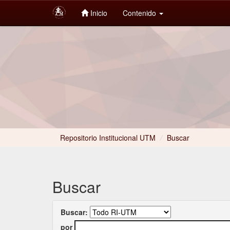
Inicio
Contenido
Skip
navigation
Repositorio Institucional UTM
/
Buscar
Buscar
Buscar:
por