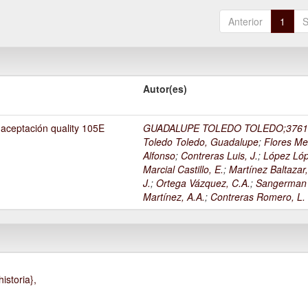
Anterior
1
S
Autor(es)
 aceptación quality 105E
GUADALUPE TOLEDO TOLEDO;3761
Toledo Toledo, Guadalupe
;
Flores Me
Alfonso
;
Contreras Luis, J.
;
López Lóp
Marcial Castillo, E.
;
Martínez Baltazar
J.
;
Ortega Vázquez, C.A.
;
Sangerman
Martínez, A.A.
;
Contreras Romero, L.
istoria},