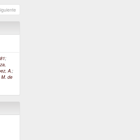
iguiente
81
;
za,
ez, A.
;
, M. de