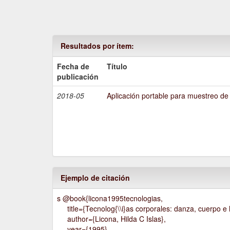
Resultados por ítem:
Fecha de
Título
publicación
2018-05
Aplicación portable para muestreo de
Ejemplo de citación
s @book{licona1995tecnologias,
title={Tecnolog{\\i}as corporales: danza, cuerpo e h
author={Licona, Hilda C Islas},
year={1995},