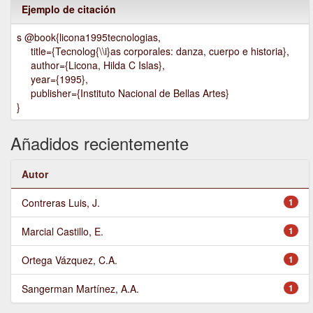
Ejemplo de citación
s @book{licona1995tecnologias,
title={Tecnolog{\\i}as corporales: danza, cuerpo e historia},
author={Licona, Hilda C Islas},
year={1995},
publisher={Instituto Nacional de Bellas Artes}
}
Añadidos recientemente
Autor
Contreras Luis, J.
1
Marcial Castillo, E.
1
Ortega Vázquez, C.A.
1
Sangerman Martínez, A.A.
1