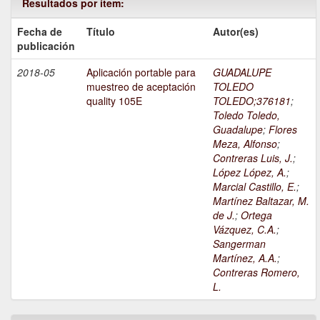
Resultados por ítem:
Fecha de
Título
Autor(es)
publicación
2018-05
Aplicación portable para
GUADALUPE
muestreo de aceptación
TOLEDO
quality 105E
TOLEDO;376181
;
Toledo Toledo,
Guadalupe
;
Flores
Meza, Alfonso
;
Contreras Luis, J.
;
López López, A.
;
Marcial Castillo, E.
;
Martínez Baltazar, M.
de J.
;
Ortega
Vázquez, C.A.
;
Sangerman
Martínez, A.A.
;
Contreras Romero,
L.