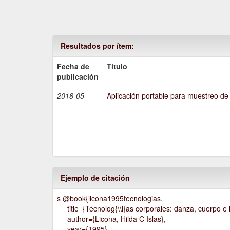
Resultados por ítem:
Fecha de
Título
publicación
2018-05
Aplicación portable para muestreo de
Ejemplo de citación
s @book{licona1995tecnologias,
title={Tecnolog{\\i}as corporales: danza, cuerpo e h
author={Licona, Hilda C Islas},
year={1995},