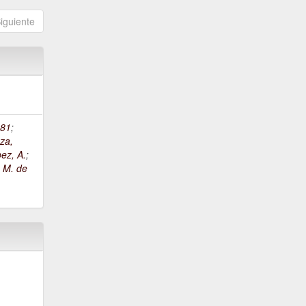
iguiente
81
;
za,
ez, A.
;
, M. de