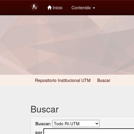
Inicio
Contenido
Skip
navigation
Repositorio Institucional UTM
/
Buscar
Buscar
Buscar:
por