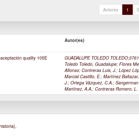
Anterior
1
S
Autor(es)
 aceptación quality 105E
GUADALUPE TOLEDO TOLEDO;3761
Toledo Toledo, Guadalupe
;
Flores Me
Alfonso
;
Contreras Luis, J.
;
López Lóp
Marcial Castillo, E.
;
Martínez Baltazar
J.
;
Ortega Vázquez, C.A.
;
Sangerman
Martínez, A.A.
;
Contreras Romero, L.
istoria},