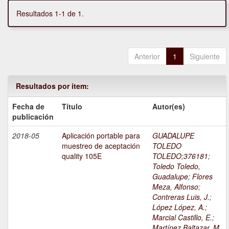
Resultados 1-1 de 1.
Anterior
1
Siguiente
Resultados por ítem:
Fecha de
Título
Autor(es)
publicación
2018-05
Aplicación portable para
GUADALUPE
muestreo de aceptación
TOLEDO
quality 105E
TOLEDO;376181
;
Toledo Toledo,
Guadalupe
;
Flores
Meza, Alfonso
;
Contreras Luis, J.
;
López López, A.
;
Marcial Castillo, E.
;
Martínez Baltazar, M.