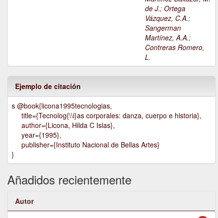
de J.
;
Ortega
Vázquez, C.A.
;
Sangerman
Martínez, A.A.
;
Contreras Romero,
L.
Ejemplo de citación
s @book{licona1995tecnologias,
title={Tecnolog{\\i}as corporales: danza, cuerpo e historia},
author={Licona, Hilda C Islas},
year={1995},
publisher={Instituto Nacional de Bellas Artes}
}
Añadidos recientemente
Autor